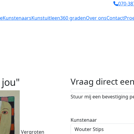
070-38
e
Kunstenaars
Kunstuitleen
360 graden
Over ons
Contact
Proe
 jou"
Vraag direct ee
Stuur mij een bevestiging p
Kunstenaar
Vergroten