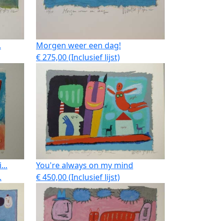
.
Morgen weer een dag!
€ 275,00 (Inclusief lijst)
...
You're always on my mind
.
€ 450,00 (Inclusief lijst)