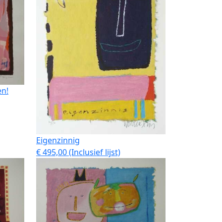
en!
Eigenzinnig
€ 495,00 (Inclusief lijst)