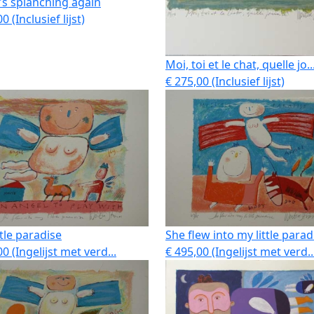
s splanching again
0 (Inclusief lijst)
Moi, toi et le chat, quelle jo..
€ 275,00 (Inclusief lijst)
ttle paradise
She flew into my little paradi
0 (Ingelijst met verd...
€ 495,00 (Ingelijst met verd..