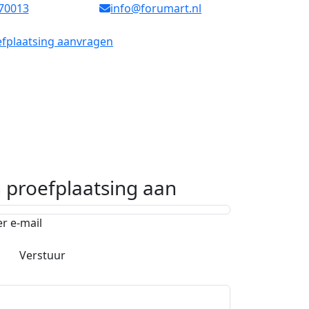
70013
info@forumart.nl
fplaatsing aanvragen
n proefplaatsing aan
er e-mail
Verstuur