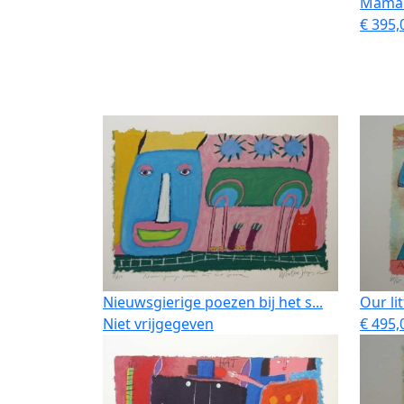
Mama'
€ 395,0
Nieuwsgierige poezen bij het s...
Our li
Niet vrijgegeven
€ 495,0