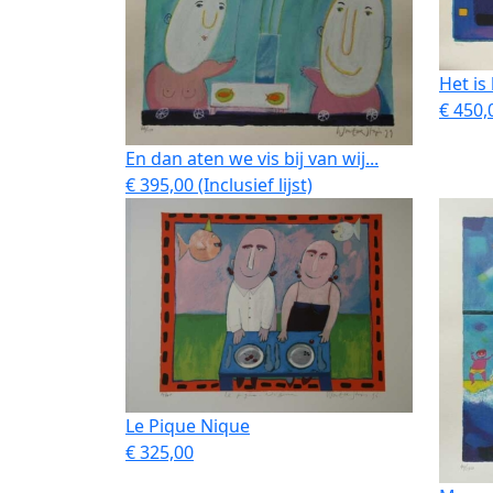
Het is
€ 450,0
En dan aten we vis bij van wij...
€ 395,00 (Inclusief lijst)
Le Pique Nique
€ 325,00