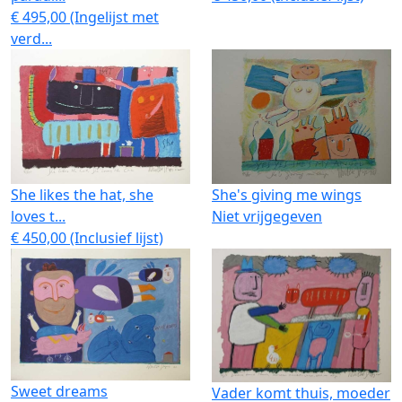
€ 495,00 (Ingelijst met
verd...
She likes the hat, she
She's giving me wings
loves t...
Niet vrijgegeven
€ 450,00 (Inclusief lijst)
Sweet dreams
Vader komt thuis, moeder