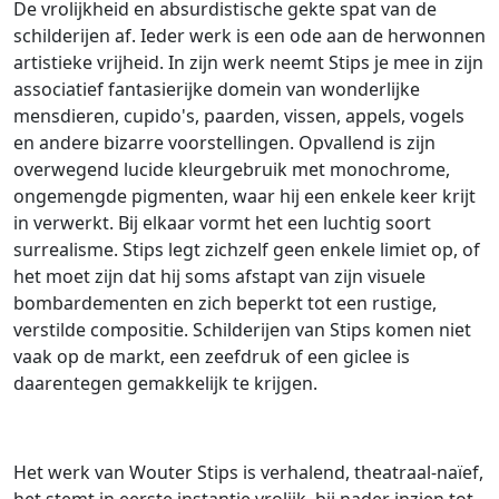
De vrolijkheid en absurdistische gekte spat van de
schilderijen af. Ieder werk is een ode aan de herwonnen
artistieke vrijheid. In zijn werk neemt Stips je mee in zijn
associatief fantasierijke domein van wonderlijke
mensdieren, cupido's, paarden, vissen, appels, vogels
en andere bizarre voorstellingen. Opvallend is zijn
overwegend lucide kleurgebruik met monochrome,
ongemengde pigmenten, waar hij een enkele keer krijt
in verwerkt. Bij elkaar vormt het een luchtig soort
surrealisme. Stips legt zichzelf geen enkele limiet op, of
het moet zijn dat hij soms afstapt van zijn visuele
bombardementen en zich beperkt tot een rustige,
verstilde compositie. Schilderijen van Stips komen niet
vaak op de markt, een zeefdruk of een giclee is
daarentegen gemakkelijk te krijgen.
Het werk van Wouter Stips is verhalend, theatraal-naïef,
het stemt in eerste instantie vrolijk, bij nader inzien tot