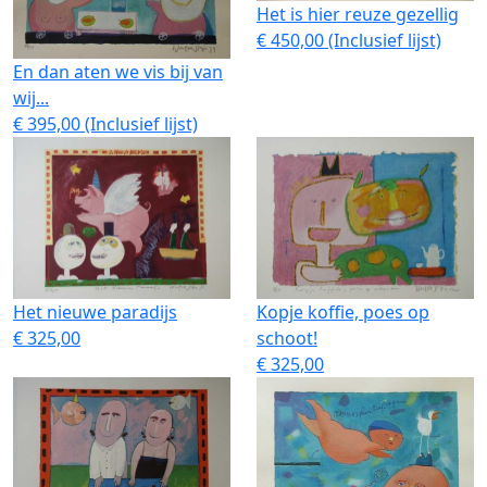
Het is hier reuze gezellig
€ 450,00 (Inclusief lijst)
En dan aten we vis bij van
wij...
€ 395,00 (Inclusief lijst)
Het nieuwe paradijs
Kopje koffie, poes op
€ 325,00
schoot!
€ 325,00