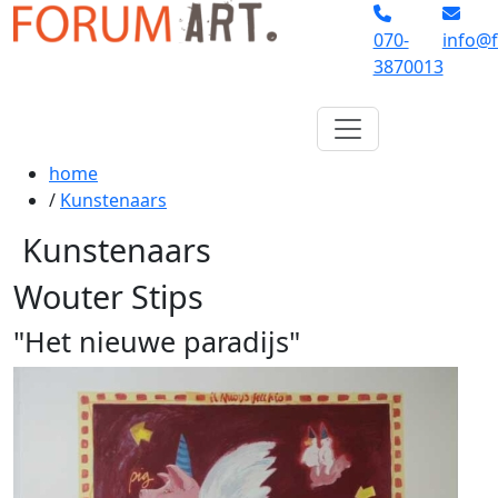
070-
info@f
3870013
home
/
Kunstenaars
Kunstenaars
Wouter Stips
"Het nieuwe paradijs"