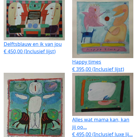
Delftsblauw en ik van jou
€ 450,00 (Inclusief lijst)
Happy times
€ 395,00 (Inclusief lijst)
Alles wat mama kan, kan
jij oo...
€ 495,00 (Inclusief luxe lij...