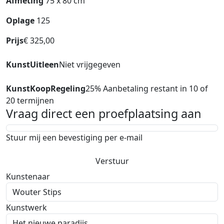
Afmeting
75 x 80 cm
Oplage
125
Prijs
€ 325,00
KunstUitleen
Niet vrijgegeven
KunstKoopRegeling
25% Aanbetaling restant in 10 of
20 termijnen
Vraag direct een proefplaatsing aan
Stuur mij een bevestiging per e-mail
Verstuur
Kunstenaar
Kunstwerk