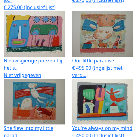
jo...
€ 275,00 (Inclusief lijst)
€ 275,00 (Inclusief lijst)
Nieuwsgierige poezen bij
Our little paradise
het s...
€ 495,00 (Ingelijst met
Niet vrijgegeven
verd...
She flew into my little
You're always on my mind
paradi...
€ 450,00 (Inclusief lijst)