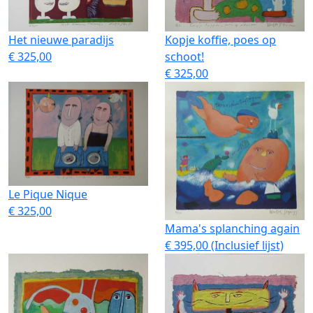
Het nieuwe paradijs
Kopje koffie, poes op
€ 325,00
schoot!
€ 325,00
Le Pique Nique
€ 325,00
Mama's splanching again
€ 395,00 (Inclusief lijst)