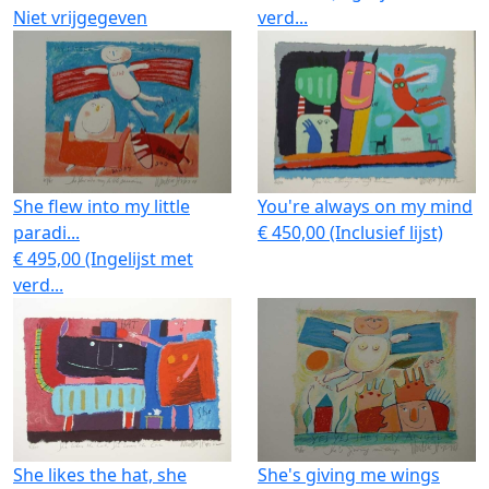
Niet vrijgegeven
verd...
She flew into my little
You're always on my mind
paradi...
€ 450,00 (Inclusief lijst)
€ 495,00 (Ingelijst met
verd...
She likes the hat, she
She's giving me wings