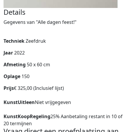
Details
Gegevens van "Alle dagen feest!"
Techniek
Zeefdruk
Jaar
2022
Afmeting
50 x 60 cm
Oplage
150
Prijs
€ 325,00 (Inclusief lijst)
KunstUitleen
Niet vrijgegeven
KunstKoopRegeling
25% Aanbetaling restant in 10 of
20 termijnen
Vraag direct een proefplaatsing aan