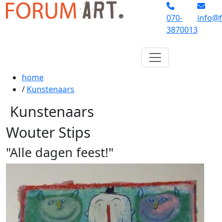
070-
info@f
3870013
home
/
Kunstenaars
Kunstenaars
Wouter Stips
"Alle dagen feest!"