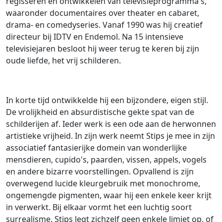
regisseren en ontwikkelen van televisieprogramma's,
waaronder documentaires over theater en cabaret,
drama- en comedyseries. Vanaf 1990 was hij creatief
directeur bij IDTV en Endemol. Na 15 intensieve
televisiejaren besloot hij weer terug te keren bij zijn
oude liefde, het vrij schilderen.
In korte tijd ontwikkelde hij een bijzondere, eigen stijl.
De vrolijkheid en absurdistische gekte spat van de
schilderijen af. Ieder werk is een ode aan de herwonnen
artistieke vrijheid. In zijn werk neemt Stips je mee in zijn
associatief fantasierijke domein van wonderlijke
mensdieren, cupido's, paarden, vissen, appels, vogels
en andere bizarre voorstellingen. Opvallend is zijn
overwegend lucide kleurgebruik met monochrome,
ongemengde pigmenten, waar hij een enkele keer krijt
in verwerkt. Bij elkaar vormt het een luchtig soort
surrealisme. Stips legt zichzelf geen enkele limiet op, of