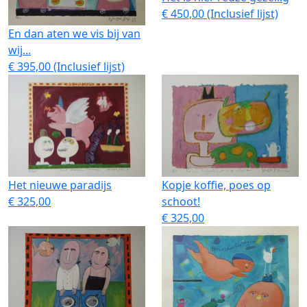
€ 450,00 (Inclusief lijst)
En dan aten we vis bij van
wij...
€ 395,00 (Inclusief lijst)
Het nieuwe paradijs
Kopje koffie, poes op
€ 325,00
schoot!
€ 325,00