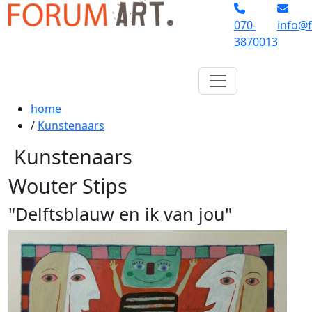
070-
info@f
3870013
home
/
Kunstenaars
Kunstenaars
Wouter Stips
"Delftsblauw en ik van jou"