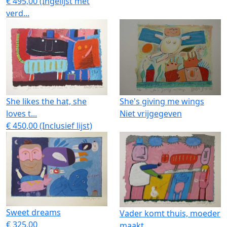
€ 495,00 (Ingelijst met
verd...
She likes the hat, she
She's giving me wings
loves t...
Niet vrijgegeven
€ 450,00 (Inclusief lijst)
Sweet dreams
Vader komt thuis, moeder
€ 325,00
maakt...