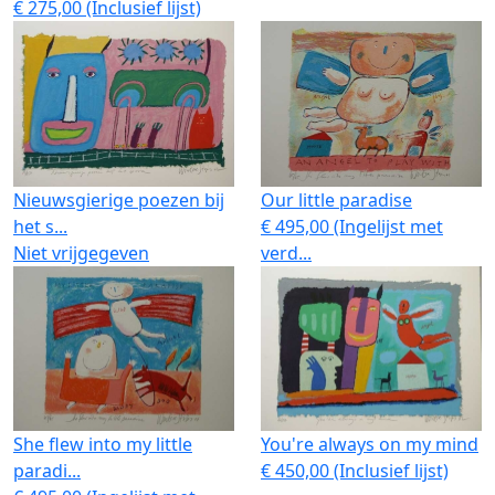
€ 275,00 (Inclusief lijst)
Nieuwsgierige poezen bij
Our little paradise
het s...
€ 495,00 (Ingelijst met
Niet vrijgegeven
verd...
She flew into my little
You're always on my mind
paradi...
€ 450,00 (Inclusief lijst)