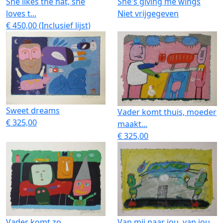
She likes the hat, she
She's giving me wings
loves t...
Niet vrijgegeven
€ 450,00 (Inclusief lijst)
Sweet dreams
Vader komt thuis, moeder
€ 325,00
maakt...
€ 325,00
Vader komt zo
Van mij naar jou, van jou