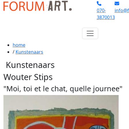
070-
info@f
3870013
home
/
Kunstenaars
Kunstenaars
Wouter Stips
"Moi, toi et le chat, quelle journee"