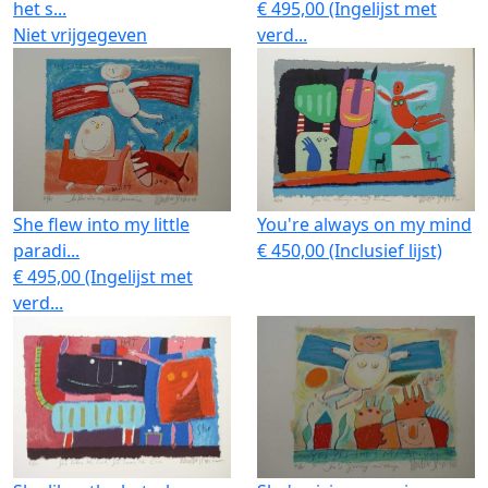
het s...
€ 495,00 (Ingelijst met
Niet vrijgegeven
verd...
She flew into my little
You're always on my mind
paradi...
€ 450,00 (Inclusief lijst)
€ 495,00 (Ingelijst met
verd...