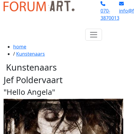
070-
info@f
3870013
home
/
Kunstenaars
Kunstenaars
Jef Poldervaart
"Hello Angela"