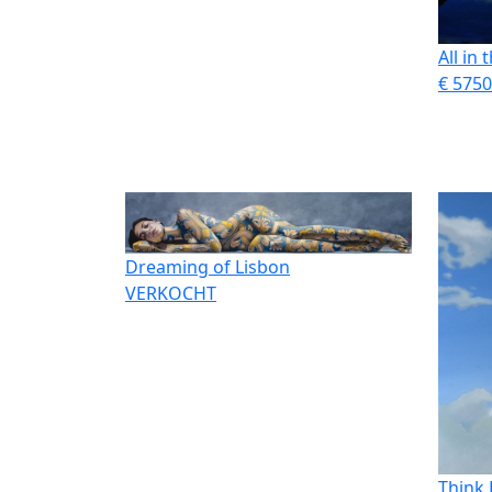
All in
€ 5750
Dreaming of Lisbon
VERKOCHT
Think 