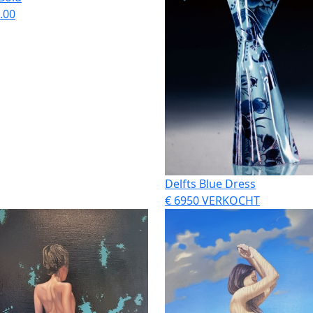
.00
Delfts Blue Dress
€ 6950 VERKOCHT