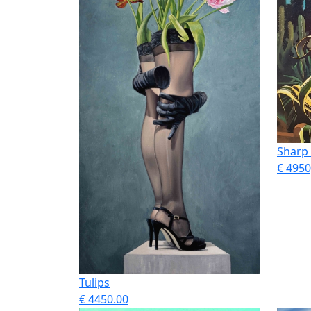
Sharp
€ 4950
Tulips
€ 4450.00