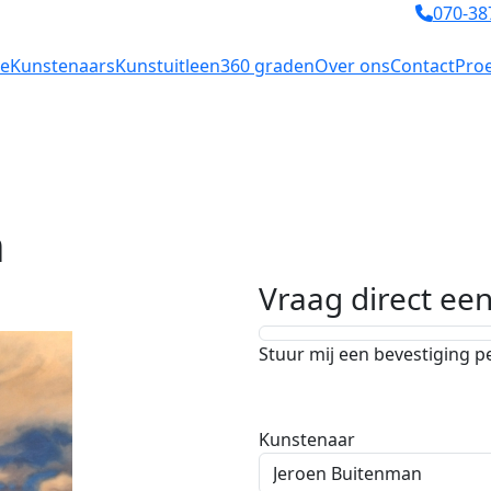
070-38
e
Kunstenaars
Kunstuitleen
360 graden
Over ons
Contact
Proe
n
Vraag direct ee
Stuur mij een bevestiging p
Kunstenaar