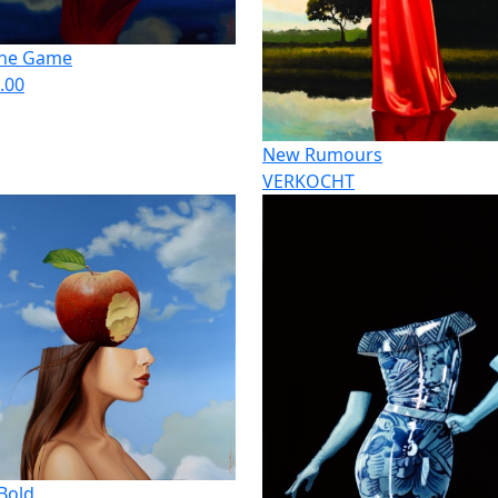
 the Game
.00
New Rumours
VERKOCHT
Bold