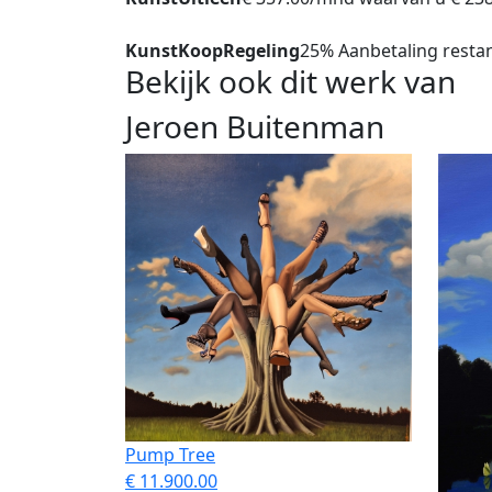
KunstKoopRegeling
25% Aanbetaling restan
Bekijk ook dit werk van
Jeroen Buitenman
Pump Tree
€ 11.900.00