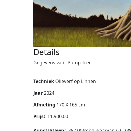
Details
Gegevens van "Pump Tree"
Techniek
Olieverf op Linnen
Jaar
2024
Afmeting
170 X 165 cm
Prijs
€ 11.900.00
KunstUitleen
€ 357.00/mnd waarvan u € 238