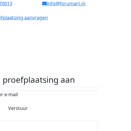
70013
info@forumart.nl
fplaatsing aanvragen
n proefplaatsing aan
er e-mail
Verstuur