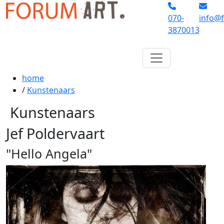
070-
info@f
3870013
home
/
Kunstenaars
Kunstenaars
Jef Poldervaart
"Hello Angela"