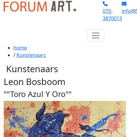
070-
info@f
3870013
home
/
Kunstenaars
Kunstenaars
Leon Bosboom
""Toro Azul Y Oro""