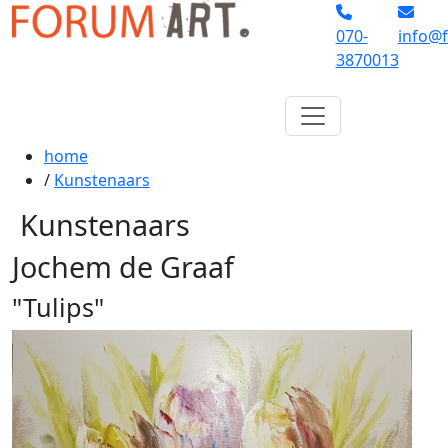
070-
info@f
3870013
home
/
Kunstenaars
Kunstenaars
Jochem de Graaf
"Tulips"