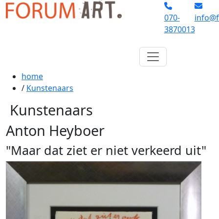
070-
info@f
3870013
home
/
Kunstenaars
Kunstenaars
Anton Heyboer
"Maar dat ziet er niet verkeerd uit"