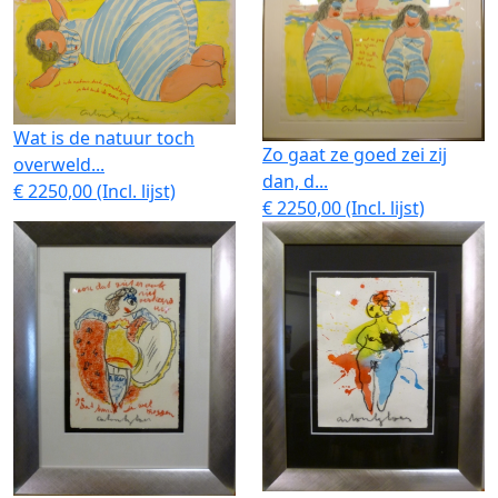
Wat is de natuur toch
Zo gaat ze goed zei zij
overweld...
dan, d...
€ 2250,00 (Incl. lijst)
€ 2250,00 (Incl. lijst)