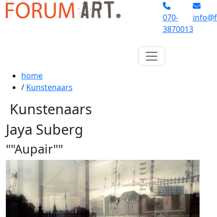
070-
info@f
3870013
home
/
Kunstenaars
Kunstenaars
Jaya Suberg
""Aupair""