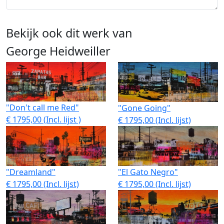
Bekijk ook dit werk van
George Heidweiller
"Don't call me Red"
"Gone Going"
€ 1795,00 (Incl. lijst )
€ 1795,00 (Incl. lijst)
"Dreamland"
"El Gato Negro"
€ 1795,00 (Incl. lijst)
€ 1795,00 (Incl. lijst)