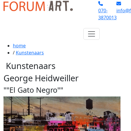
070-
info@f
3870013
home
/
Kunstenaars
Kunstenaars
George Heidweiller
""El Gato Negro""