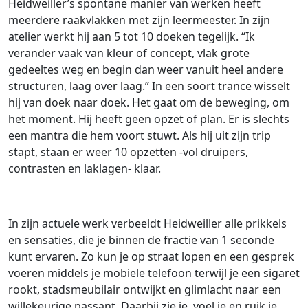
Heidweiller’s spontane manier van werken heeft
meerdere raakvlakken met zijn leermeester. In zijn
atelier werkt hij aan 5 tot 10 doeken tegelijk. “Ik
verander vaak van kleur of concept, vlak grote
gedeeltes weg en begin dan weer vanuit heel andere
structuren, laag over laag.” In een soort trance wisselt
hij van doek naar doek. Het gaat om de beweging, om
het moment. Hij heeft geen opzet of plan. Er is slechts
een mantra die hem voort stuwt. Als hij uit zijn trip
stapt, staan er weer 10 opzetten -vol druipers,
contrasten en laklagen- klaar.
In zijn actuele werk verbeeldt Heidweiller alle prikkels
en sensaties, die je binnen de fractie van 1 seconde
kunt ervaren. Zo kun je op straat lopen en een gesprek
voeren middels je mobiele telefoon terwijl je een sigaret
rookt, stadsmeubilair ontwijkt en glimlacht naar een
willekeurige passant. Daarbij zie je, voel je en ruik je