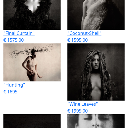
"Final Curtain"
"Coconut-Shell"
€ 1575.00
€ 1595.00
"Hunting"
€ 1695
"Wine Leaves"
€ 1995.00