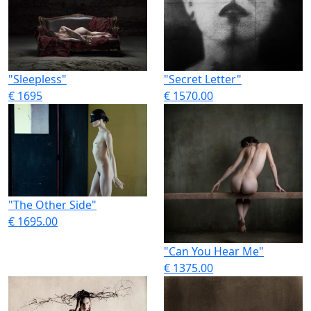
"Sleepless"
"Secret Letter"
€ 1695
€ 1570.00
"The Other Side"
€ 1695.00
"Can You Hear Me"
€ 1375.00