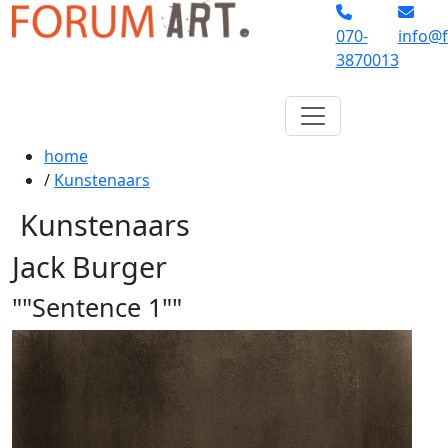
070-
info@f
3870013
home
/
Kunstenaars
Kunstenaars
Jack Burger
""Sentence 1""