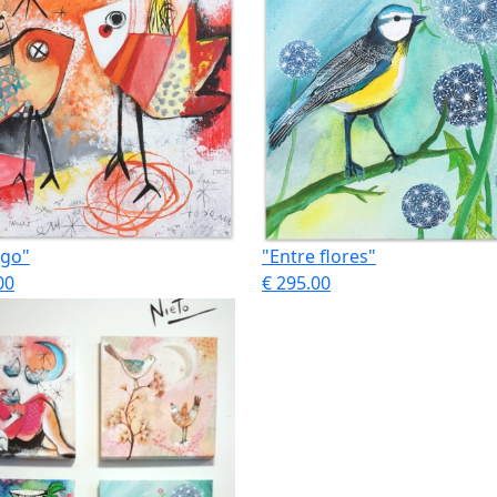
ego"
"Entre flores"
00
€ 295.00