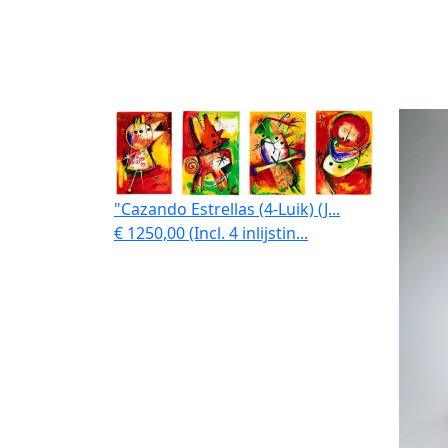
"Cazando Estrellas (4-Luik) (J...
€ 1250,00 (Incl. 4 inlijstin...