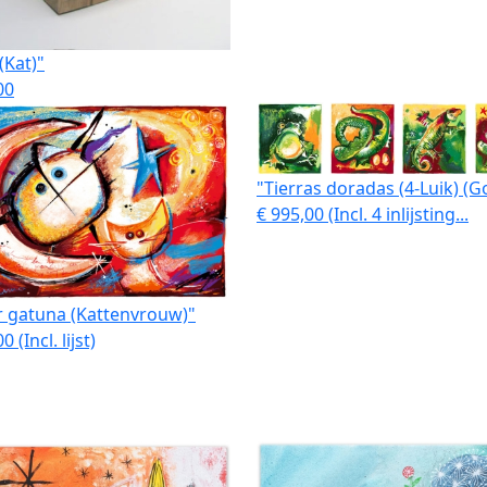
(Kat)"
00
"Tierras doradas (4-Luik) (Go
€ 995,00 (Incl. 4 inlijsting...
r gatuna (Kattenvrouw)"
0 (Incl. lijst)