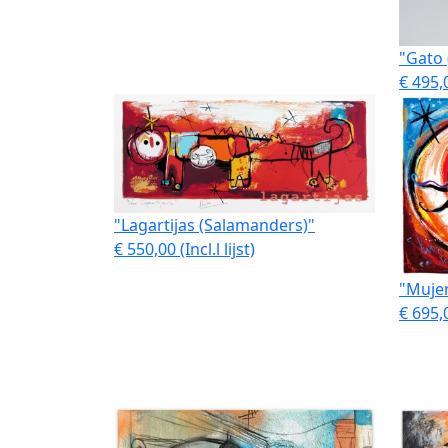
"Gato 
€ 495,
"Lagartijas (Salamanders)"
€ 550,00 (Incl.l lijst)
"Muje
€ 695,0