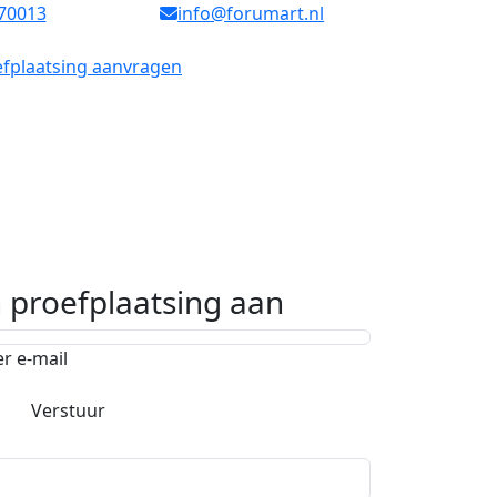
70013
info@forumart.nl
fplaatsing aanvragen
n proefplaatsing aan
er e-mail
Verstuur