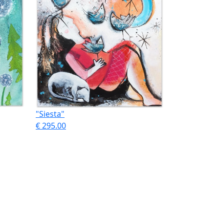
"Siesta"
€ 295.00