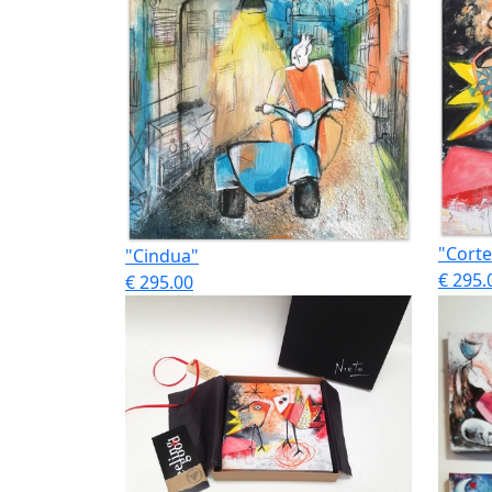
"Cort
"Cindua"
€ 295.
€ 295.00