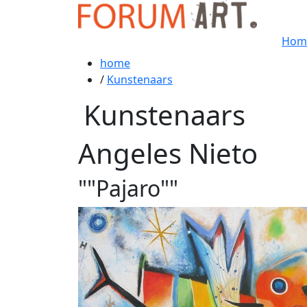
Hom
home
/
Kunstenaars
Kunstenaars
Angeles Nieto
""Pajaro""