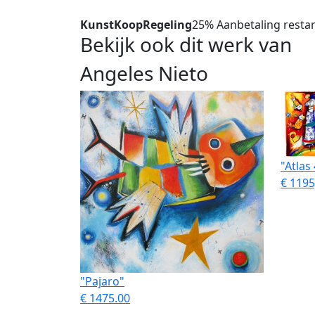
KunstKoopRegeling
25% Aanbetaling restan
Bekijk ook dit werk van
Angeles Nieto
"Atlas
€ 1195,
"Pajaro"
€ 1475.00