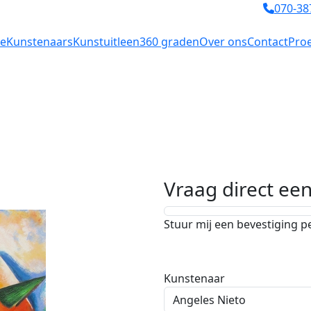
070-38
e
Kunstenaars
Kunstuitleen
360 graden
Over ons
Contact
Proe
Vraag direct ee
Stuur mij een bevestiging p
Kunstenaar